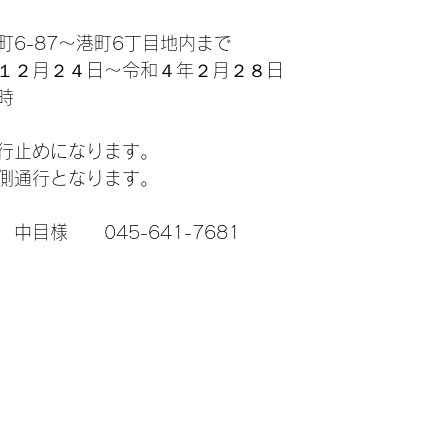
6-87～港町6丁目地内まで
１２月２４日～令和４年２月２８日
時
行止めになります。
側通行となります。
目様　　045-641-7681