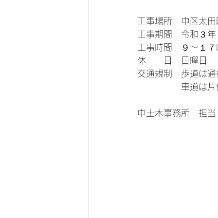
工事場所　中区太田町
工事期間　令和３年
工事時間　９～１７
休　　日　日曜日
交通規制　歩道は通
　　　　　車道は片
中土木事務所　担当　中