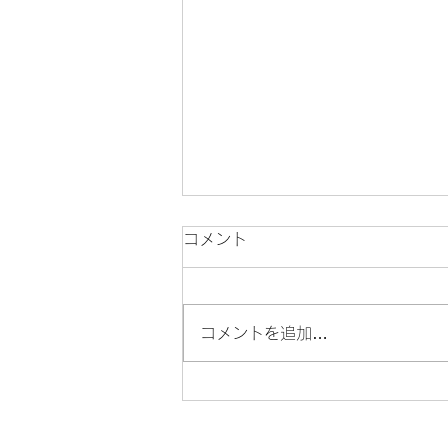
コメント
コメントを追加…
【開催中・9/27まで】「絵
画で旅する幕末の横浜」@横