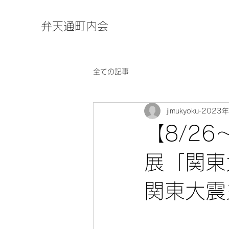
弁天通町内会
全ての記事
jimukyoku
2023
【8/2
展「関東
関東大震