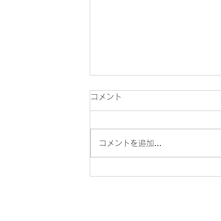
コメント
コメントを追加…
【開催中・9/27まで】「絵
画で旅する幕末の横浜」@横
浜都市発展記念館