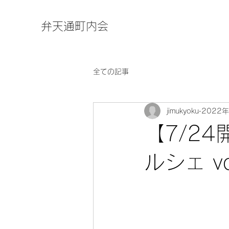
弁天通町内会
全ての記事
jimukyoku
2022
【7/2
ルシェ vo