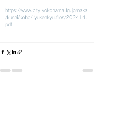
https://www.city.yokohama.lg.jp/naka
/kusei/koho/jiyukenkyu.files/202414.
pdf
すべて表示
最新記事