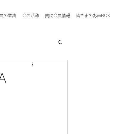
員の業務
会の活動
賛助会員情報
皆さまのお声BOX
A
2