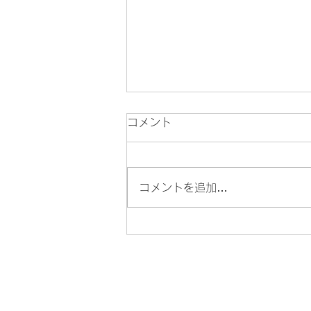
コメント
コメントを追加…
【開催中・9/27まで】「絵
画で旅する幕末の横浜」@横
浜都市発展記念館