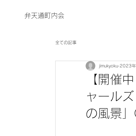
弁天通町内会
全ての記事
jimukyoku
2023
【開催中
ャールズ
の風景」