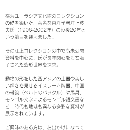
横浜ユーラシア文化館のコレクション
の礎を築いた、著名な東洋学者江上波
夫氏（1906-2002年）の没後20年と
いう節目を迎えました。
その江上コレクションの中でも未公開
資料を中心に、氏が長年関心をもち魅
了された造形世界を探求。
動物の形をした西アジアの土器や美し
い輝きを見せるイスラーム陶器、中国
の帯鉤（ベルトのバックル）や馬具、
モンゴル文字によるモンゴル語文書な
ど、時代も地域も異なる多彩な資料が
展示されています。
ご興味のある方は、お出かけになって