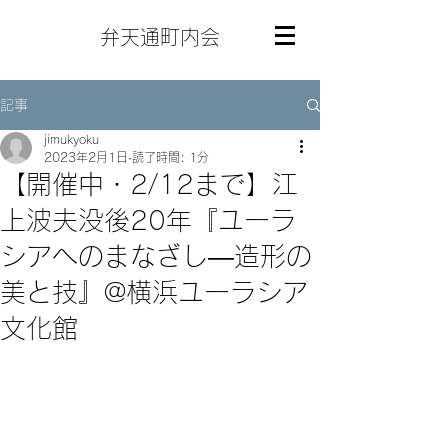
弁天通町内会
記事
jimukyoku
2023年2月1日
読了時間: 1分
【開催中・2/12まで】江
上波夫没後20年『ユーラ
シアへのまなざし―造形の
美と技』@横浜ユーラシア
文化館